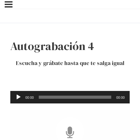
Autograbación 4
Escucha y grábate hasta que te salga igual
Reproductor
00:00
00:00
de
audio