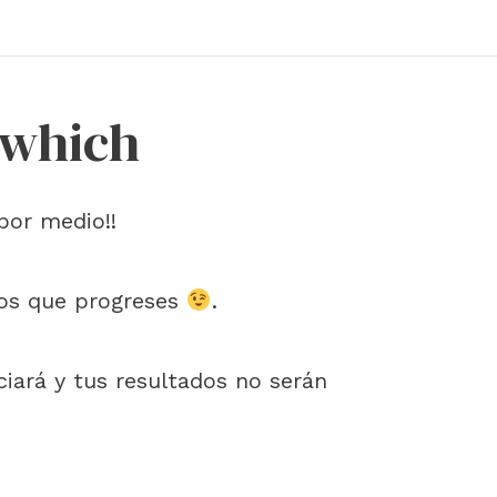
 which
por medio!!
mos que progreses
.
iciará y tus resultados no serán