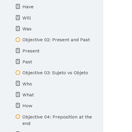
Have
Will
Was
Objective 02: Present and Past
Present
Past
Objective 03: Sujeto vs Objeto
Who
What
How
Objective 04: Preposition at the
end