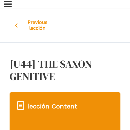
Previous
lección
[U44] THE SAXON
GENITIVE
lección Content