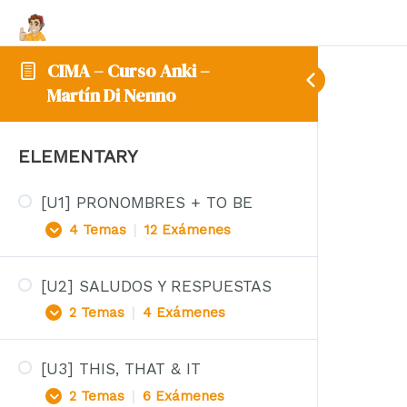
CIMA – Curso Anki –
Martín Di Nenno
ELEMENTARY
[U1] PRONOMBRES + TO BE
4 Temas
|
12 Exámenes
[U2] SALUDOS Y RESPUESTAS
PRONOMBRES + VERBO SER
2 Temas
|
4 Exámenes
VERBO SER – AFFIRMATIVE
VERBO SER – NEGATIVE
[U3] THIS, THAT & IT
S&R – EXAMEN 1er SÁBADO
2 Temas
|
6 Exámenes
VERBO SER – QUESTIONS